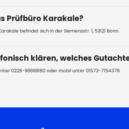
as Prüfbüro Karakale?
rakale befindet sich in der Siemensstr. 1, 53121 Bonn.
efonisch klären, welches Gutacht
h unter 0228-96699180 oder mobil unter 01573-7154376.